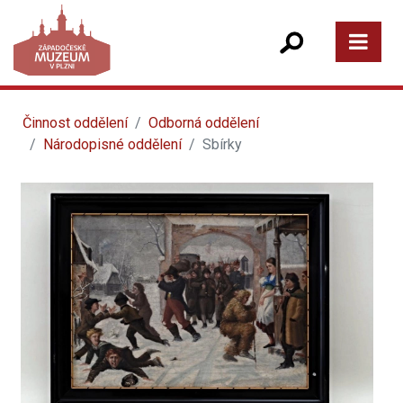
Činnost oddělení
Odborná oddělení
Národopisné oddělení
Sbírky