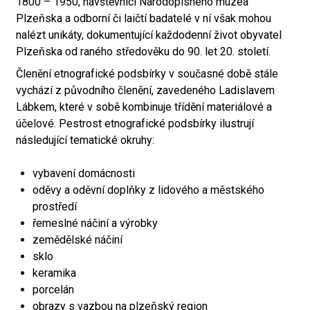
1800 – 1950, návštěvníci Národopisného muzea
Plzeňska a odborní či laičtí badatelé v ní však mohou
nalézt unikáty, dokumentující každodenní život obyvatel
Plzeňska od raného středověku do 90. let 20. století.
Členění etnografické podsbírky v současné době stále
vychází z původního členění, zavedeného Ladislavem
Lábkem, které v sobě kombinuje třídění materiálové a
účelové. Pestrost etnografické podsbírky ilustrují
následující tematické okruhy:
vybavení domácnosti
oděvy a oděvní doplňky z lidového a městského
prostředí
řemeslné náčiní a výrobky
zemědělské náčiní
sklo
keramika
porcelán
obrazy s vazbou na plzeňský region