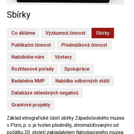
Sbírky
Co děláme
Výzkumná činnost
Sbírky
Publikační činnost
Přednášková činnost
Nabídněte nám
Výstavy
Rozhlasové pořady
Spolupráce
Badatelna NMP
Nabídka odborných stáží
Databáze skleněných negativů
Grantové projekty
Základ etnografické části sbírky Západočeského muzea
v Plzni, p. o. je tvořen předměty, shromažďovanými od
počátku 20. století zakladatelem Národopisného muzea