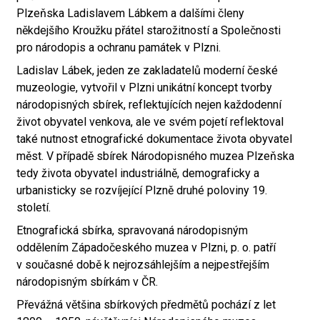
Plzeňska Ladislavem Lábkem a dalšími členy
někdejšího Kroužku přátel starožitností a Společnosti
pro národopis a ochranu památek v Plzni.
Ladislav Lábek, jeden ze zakladatelů moderní české
muzeologie, vytvořil v Plzni unikátní koncept tvorby
národopisných sbírek, reflektujících nejen každodenní
život obyvatel venkova, ale ve svém pojetí reflektoval
také nutnost etnografické dokumentace života obyvatel
měst. V případě sbírek Národopisného muzea Plzeňska
tedy života obyvatel industriálně, demograficky a
urbanisticky se rozvíjející Plzně druhé poloviny 19.
století.
Etnografická sbírka, spravovaná národopisným
oddělením Západočeského muzea v Plzni, p. o. patří
v současné době k nejrozsáhlejším a nejpestřejším
národopisným sbírkám v ČR.
Převážná většina sbírkových předmětů pochází z let