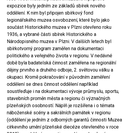
expozice byly jedním ze základů sbírek nového
oddělení. K nim byl připojen sbírkový fond
legionářského muzea osvobození, které bylo jako
součást Historického muzea v Plzni otevřeno roku
1936, a vybrané části sbírek Historického a
Národopisného muzea v Plzni. V dalších letech byl
sbírkotvorný program zaměřen na dokumentaci
politického a veřejného života v regionu. V nedávné
době byla badatelská činnost zaměřena na regionální
dějiny prvního a druhého odboje, 2. světovou válku a
okupaci. Kromě pokračování v původním zaměření
oddělení se dnes činnost oddělení například
soustřeďuje i na dokumentaci vývoje průmyslu, sportu,
stavebních proměn města a regionu či význačných
plzeňských osobností. Náplň je rozšířena i o témata
náboženské scény a sakrálních památek v regionu
(oddělení je jedním z odborných garantů činnosti Muzea
církevního umění plzeňské diecéze otevřeného v roce