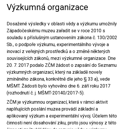
Výzkumná organizace
Dosažené výsledky v oblasti vědy a výzkumu umožnily
Západočeskému muzeu zařadit se v roce 2010 s
souladu s příslušným ustanovením zákona č. 130/2002
Sb., o podpoře výzkumu, experimentálního vývoje a
inovací z veřejných prostředků a o změně některých
souvisejících zákonů, mezi výzkumné organizace. Dne
20. 7. 2017 podalo ZČM žádost o zapsání do Seznamu
výzkumných organizací, který na základě novely
zmíněného zákona, konkrétně dle jeho § 33 a), vede
MŠMT. Žádosti bylo vyhověno dne 6. září roku 2017
(rozhodnutí č. j. MŠMT-20140/2017-5).
ZČM je výzkumnou organizací, která v rámci aktivit
naplňujících poslání muzea provádí základní a
aplikovaný výzkum a experimentální vývoj. Účelem této
činnosti není dosahování ziku, proto jsou výnosy z této