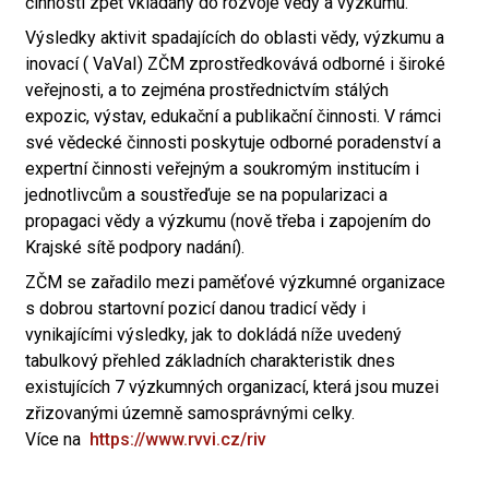
činnosti zpět vkládány do rozvoje vědy a výzkumu.
Výsledky aktivit spadajících do oblasti vědy, výzkumu a
inovací ( VaVaI) ZČM zprostředkovává odborné i široké
veřejnosti, a to zejména prostřednictvím stálých
expozic, výstav, edukační a publikační činnosti. V rámci
své vědecké činnosti poskytuje odborné poradenství a
expertní činnosti veřejným a soukromým institucím i
jednotlivcům a soustřeďuje se na popularizaci a
propagaci vědy a výzkumu (nově třeba i zapojením do
Krajské sítě podpory nadání).
ZČM se zařadilo mezi paměťové výzkumné organizace
s dobrou startovní pozicí danou tradicí vědy i
vynikajícími výsledky, jak to dokládá níže uvedený
tabulkový přehled základních charakteristik dnes
existujících 7 výzkumných organizací, která jsou muzei
zřizovanými územně samosprávnými celky.
Více na
https://www.rvvi.cz/riv