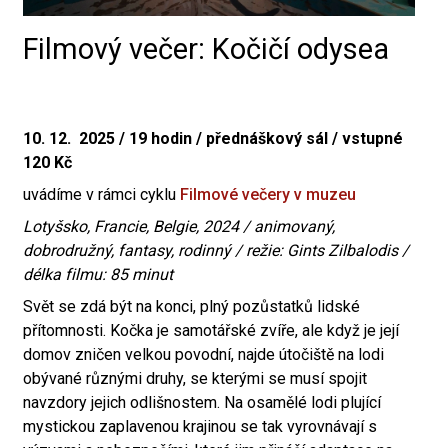
Filmový večer: Kočičí odysea
10. 12. 2025 / 19 hodin / přednáškový sál / vstupné
120 Kč
uvádíme v rámci cyklu
Filmové večery v muzeu
Lotyšsko, Francie, Belgie, 2024 / animovaný,
dobrodružný, fantasy, rodinný / režie: Gints Zilbalodis /
délka filmu: 85 minut
Svět se zdá být na konci, plný pozůstatků lidské
přítomnosti. Kočka je samotářské zvíře, ale když je její
domov zničen velkou povodní, najde útočiště na lodi
obývané různými druhy, se kterými se musí spojit
navzdory jejich odlišnostem. Na osamělé lodi plující
mystickou zaplavenou krajinou se tak vyrovnávají s