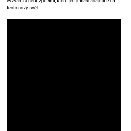
výzvami a nebezpečími, které jim přináší adaptace na
tento nový svět.